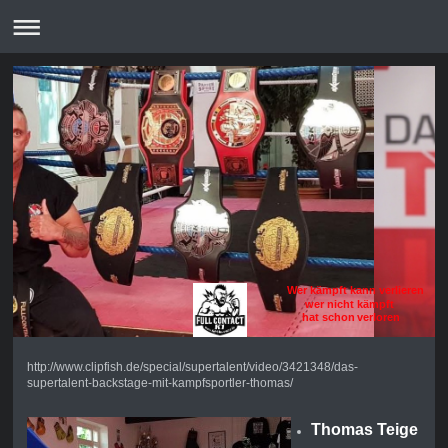
Wer kämpft kann verlieren
wer nicht kämpft
hat schon verloren
http://www.clipfish.de/special/supertalent/video/3421348/das-
supertalent-backstage-mit-kampfsportler-thomas/
Thomas Teige