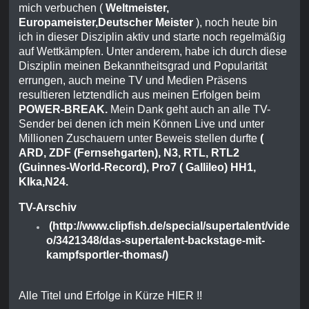
mich verbuchen (
Weltmeister,
Europameister,Deutscher Meister
), noch heute bin
ich in dieser Disziplin aktiv und starte noch regelmäßig
auf Wettkämpfen. Unter anderem, habe ich durch diese
Disziplin meinen Bekanntheitsgrad und Popularität
errungen, auch meine TV und Medien Präsens
resultieren letztendlich aus meinen Erfolgen beim
POWER-BREAK.
Mein Dank geht auch an alle TV-
Sender bei denen ich mein Können Live und unter
Millionen Zuschauern unter Beweis stellen durfte
(
ARD, ZDF (Fernsehgarten), N3, RTL, RTL2
(Guinnes-World-Record), Pro7 ( Gallileo) HH1,
KIka,N24.
TV-Arschiv
(http://www.clipfish.de/special/supertalent/vide
o/3421348/das-supertalent-backstage-mit-
kampfsportler-thomas/)
Alle Titel und Erfolge in Kürze HIER !!