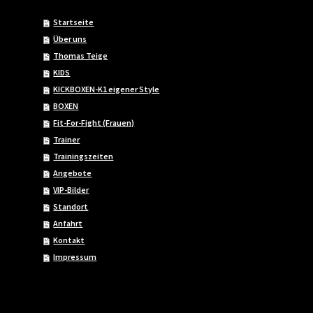
Startseite
Über uns
Thomas Teige
KIDS
KICKBOXEN-K1 eigener Style
BOXEN
Fit-For-Fight (Frauen)
Trainer
Trainingszeiten
Angebote
VIP-Bilder
Standort
Anfahrt
Kontakt
Impressum