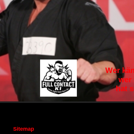
Wer kämp
wer
hat 
Sitemap