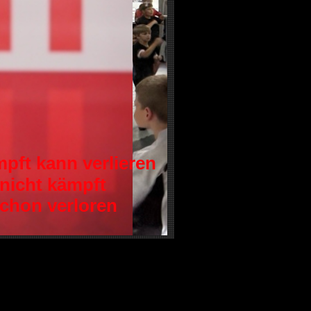
ft kann verlieren
 nicht kämpft
schon verloren