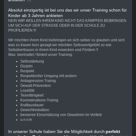
Absolut einzigartig ist bei uns das wir unser Training schon für
Kinder ab 3 Jahren anbieten
NEIN WIR WOLLEN IHREM KIND NICHT DAS KÄMPFEN BEIBRINGEN
UM SICH AUF DER STRASSE ODER IN DER SCHULE ZU
PROFILIEREN !!!
Wir möchten ihrem Kind beibringen an sich selber zu glauben und sich
was zu trauen kurz gesagt wir möchten Selbswertgefühl so wie
Selbstvertrauen in ihrem Kind erwecken und Fördern !!
Was beinhaltet / fördert unser Training:
Selbsstärkung
Diziplin
Respekt
Respektvoller Umgang mit andern
Antiagression-Trainig
Gewalt-Prävention
Loyalität
Teamfähigkeit
Kooredinations-Trainig
Kraftausdauer
Gewichtreduktion
besseree Einschätzung von Gewahren im Vorfeld
u.n.v.m
In unserer Schule haben Sie die Möglichkeit durch
perfekt